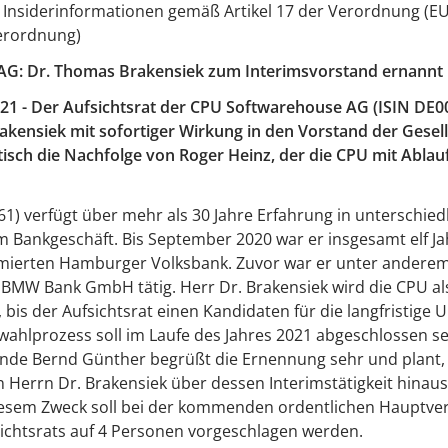
 Insiderinformationen gemäß Artikel 17 der Verordnung (EU
erordnung)
G: Dr. Thomas Brakensiek zum Interimsvorstand ernannt
021 - Der Aufsichtsrat der CPU Softwarehouse AG (ISIN D
kensiek mit sofortiger Wirkung in den Vorstand der Gesells
isch die Nachfolge von Roger Heinz, der die CPU mit Ablau
61) verfügt über mehr als 30 Jahre Erfahrung in unterschied
m Bankgeschäft. Bis September 2020 war er insgesamt elf Ja
ierten Hamburger Volksbank. Zuvor war er unter anderem 
 BMW Bank GmbH tätig. Herr Dr. Brakensiek wird die CPU al
, bis der Aufsichtsrat einen Kandidaten für die langfristig
wahlprozess soll im Laufe des Jahres 2021 abgeschlossen se
zende Bernd Günther begrüßt die Ernennung sehr und plant
 Herrn Dr. Brakensiek über dessen Interimstätigkeit hinaus
iesem Zweck soll bei der kommenden ordentlichen Hauptv
ichtsrats auf 4 Personen vorgeschlagen werden.