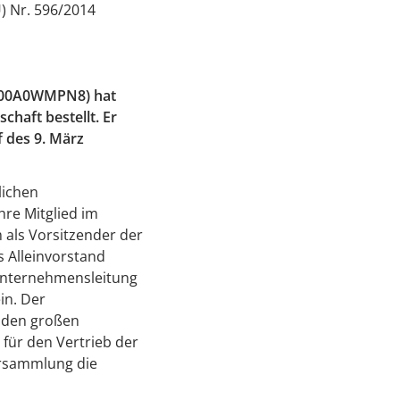
) Nr. 596/2014
E000A0WMPN8) hat
chaft bestellt. Er
f des 9. März
lichen
hre Mitglied im
als Vorsitzender der
s Alleinvorstand
e Unternehmensleitung
in. Der
, den großen
 für den Vertrieb der
ersammlung die