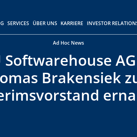
RVICES
ÜBER UNS
KARRIERE
INVESTOR RELATIONS & PRE
NG
SERVICES
ÜBER UNS
KARRIERE
INVESTOR RELATIONS
Ad Hoc News
 Softwarehouse AG:
omas Brakensiek 
erimsvorstand ern